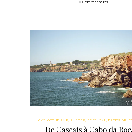
10 Commentaires
CYCLOTOURISME
,
EUROPE
,
PORTUGAL
,
RÉCITS DE V
De Cascais à Cabo da Roc