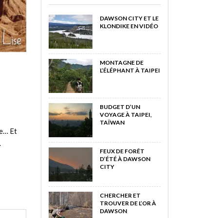
DAWSON CITY ET LE
KLONDIKE EN VIDÉO
MONTAGNE DE
L’ÉLÉPHANT À TAIPEI
BUDGET D’UN
VOYAGE À TAIPEI,
TAÏWAN
re… Et
…
FEUX DE FORÊT
D’ÉTÉ À DAWSON
CITY
CHERCHER ET
TROUVER DE L’OR À
DAWSON