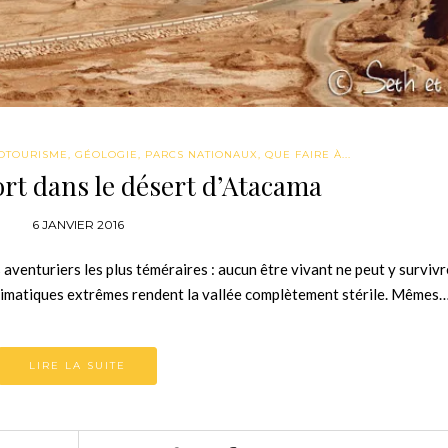
OTOURISME
,
GÉOLOGIE
,
PARCS NATIONAUX
,
QUE FAIRE À...
ort dans le désert d’Atacama
6 JANVIER 2016
s aventuriers les plus téméraires : aucun être vivant ne peut y surviv
 climatiques extrêmes rendent la vallée complètement stérile. Mêmes
LIRE LA SUITE