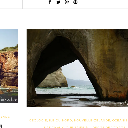
OYAGE
GÉOLOGIE
,
ILE DU NORD
,
NOUVELLE-ZÉLANDE
,
OCÉANIE
a
NATIONAUX
,
QUE FAIRE À...
,
RÉCITS DE VOYAGE