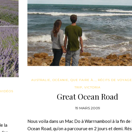
AUSTRALIE
,
OCÉANIE
,
QUE FAIRE À...
,
RÉCITS DE VOYAGE
TRIP
,
VICTORIA
VIDÉOS
Great Ocean Road
19 MARS 2009
Nous voila dans un Mac Do à Warrnambool à la fin de 
e la
Ocean Road, qu’on a parcourue en 2 jours et demi. Ré