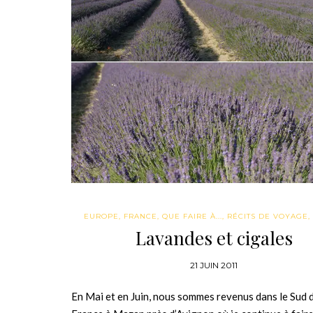
EUROPE
,
FRANCE
,
QUE FAIRE À...
,
RÉCITS DE VOYAGE
,
Lavandes et cigales
21 JUIN 2011
En Mai et en Juin, nous sommes revenus dans le Sud d