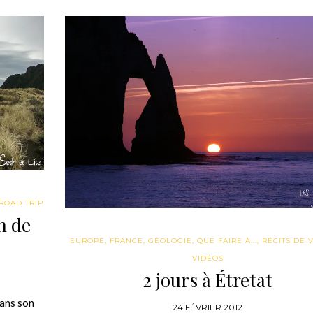
ROAD TRIP
n de
EUROPE
,
FRANCE
,
GÉOLOGIE
,
QUE FAIRE À...
,
RÉCITS DE 
VIDÉOS
2 jours à Étretat
dans son
24 FÉVRIER 2012