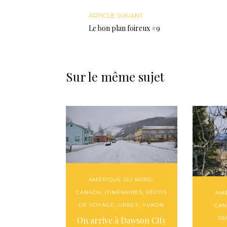
ARTICLE SUIVANT
Le bon plan foireux #9
Sur le même sujet
AMÉRIQUE DU NORD
,
CANADA
,
ITINÉRAIRES
,
RÉCITS
AM
DE VOYAGE
,
URBEX
,
YUKON
CAN
On arrive à Dawson City
TR