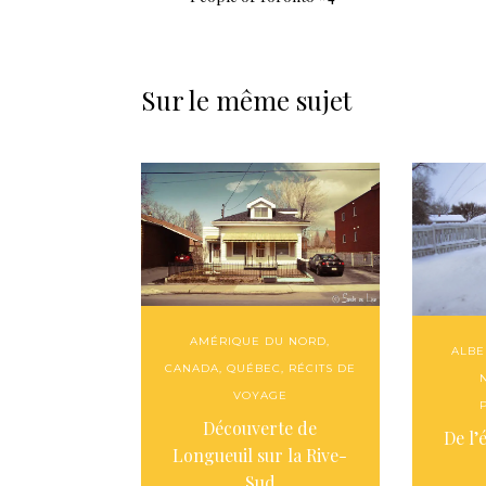
Sur le même sujet
AMÉRIQUE DU NORD
,
ALBE
CANADA
,
QUÉBEC
,
RÉCITS DE
VOYAGE
Découverte de
De l’
Longueuil sur la Rive-
Sud