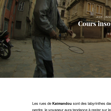
ASIE
,
INS
Cours inso
11
Les rues de
sont des labyrinthes dans
Katmandou
perdre, le voyageur aura tendance à rester sur les