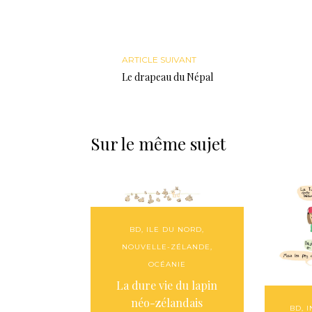
ARTICLE SUIVANT
Le drapeau du Népal
Sur le même sujet
BD
,
ILE DU NORD
,
NOUVELLE-ZÉLANDE
,
OCÉANIE
La dure vie du lapin
néo-zélandais
BD
,
I