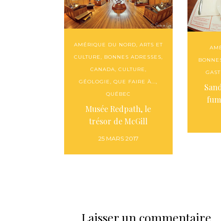
AMÉRIQUE DU NORD
,
ARTS ET
AM
CULTURE
,
BONNES ADRESSES
,
BONNE
CANADA
,
CULTURE
,
GAS
GÉOLOGIE
,
QUE FAIRE À...
,
Sand
QUÉBEC
fum
Musée Redpath, le
trésor de McGill
25 MARS 2017
Laisser un commentaire