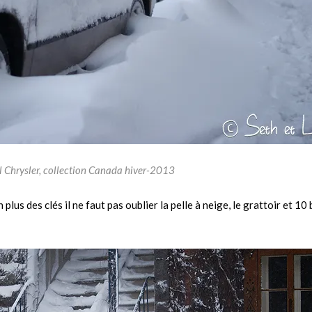
Chrysler, collection Canada hiver-2013
n plus des clés il ne faut pas oublier la pelle à neige, le grattoir et 1