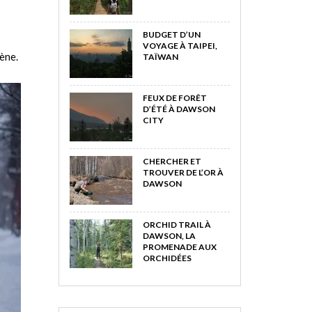
BUDGET D’UN
VOYAGE À TAIPEI,
rène.
TAÏWAN
FEUX DE FORÊT
D’ÉTÉ À DAWSON
CITY
CHERCHER ET
TROUVER DE L’OR À
DAWSON
ORCHID TRAIL À
DAWSON, LA
PROMENADE AUX
ORCHIDÉES