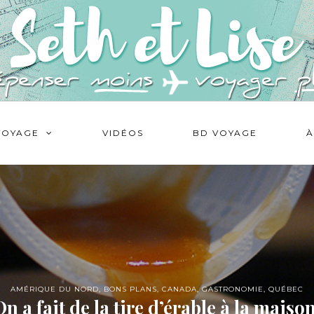
VOYAGE
VIDÉOS
BD VOYAGE
À
AMÉRIQUE DU NORD
,
BONS PLANS
,
CANADA
,
GASTRONOMIE
,
QUÉBEC
On a fait de la tire d’érable à la maison