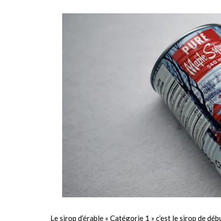
Le sirop d’érable « Catégorie 1 » c’est le sirop de déb