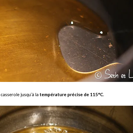
casserole jusqu’à la
température précise de 115°C
.