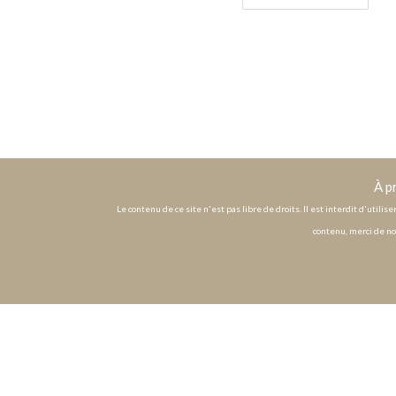
À p
Le contenu de ce site n'est pas libre de droits. Il est interdit d'utili
contenu, merci de no