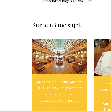
Streetart et bagels au Mile-End
Sur le même sujet
AMÉRIQUE DU NORD
,
ARTS ET
AM
CULTURE
,
BONNES ADRESSES
,
BONNE
CANADA
,
CULTURE
,
GAS
GÉOLOGIE
,
QUE FAIRE À...
,
Sand
QUÉBEC
fum