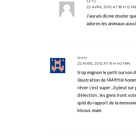
SETH
22 AVRIL 2012 AT 18 H 12 MI
J’aurais dû me douter q
adores les animaux aussi
MAM
22 AVRIL 2012 AT 15 H 40 MIN
trop mignon le petit ourson d
illustration de l’AMYtié homm
rêver c’est super ..il pleut sur
d’élection , les gens iront vot
quid du rapport de la monnaie 
bisous .mam