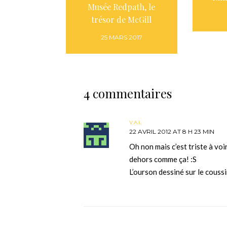
Musée Redpath, le
trésor de McGill
25 MARS 2017
4 commentaires
VAL
22 AVRIL 2012 AT 8 H 23 MIN
Oh non mais c’est triste à voi
dehors comme ça! :S
L’ourson dessiné sur le coussi