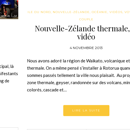
ILE DU NORD
,
NOUVELLE-ZÉLANDE
,
OCÉANIE
,
VIDÉOS
,
VO
COUPLE
Nouvelle-Zélande thermale,
vidéo
4 NOVEMBRE 2013
Nous avons adoré la région de Waikato, volcanique et
ipal, là
thermale. On a même pensé s’installer à Rotorua quan
anifestants
sommes passés tellement la ville nous plaisait. Au p
ng de
zone thermale, geyser, randonnée sur des volcans, mi
colorés, cascade et…
LIRE LA SUITE