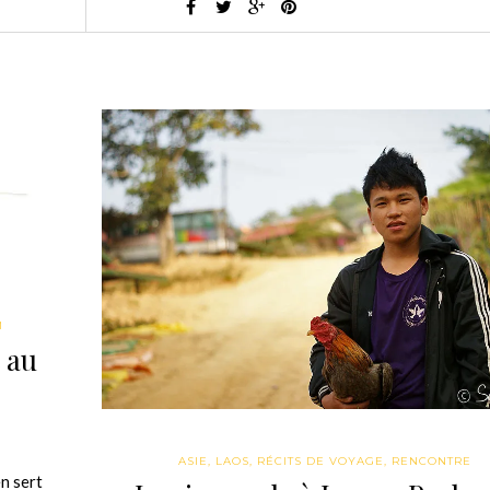
M
 au
ASIE
,
LAOS
,
RÉCITS DE VOYAGE
,
RENCONTRE
n sert