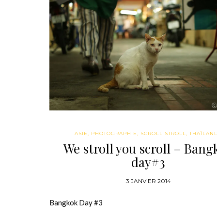
ASIE
,
PHOTOGRAPHIE
,
SCROLL STROLL
,
THAÏLAN
We stroll you scroll – Bang
day#3
3 JANVIER 2014
Bangkok Day #3