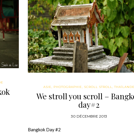
DE
ASIE
,
PHOTOGRAPHIE
,
SCROLL STROLL
,
THAÏLAND
kok
We stroll you scroll – Bang
day#2
30 DÉCEMBRE 2013
Bangkok Day #2