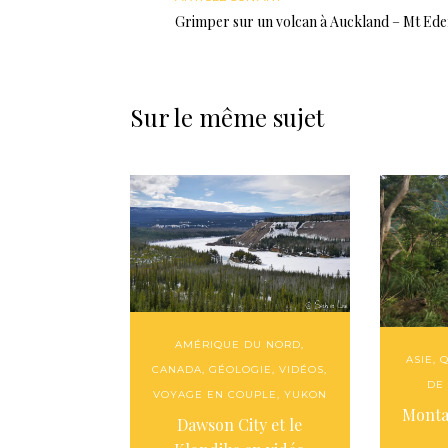
Grimper sur un volcan à Auckland – Mt Ed
Sur le même sujet
AMÉRIQUE DU NORD
,
ASIE
,
Q
CANADA
,
GÉOLOGIE
,
VIDÉOS
,
DE
VOYAGE EN COUPLE
,
YUKON
Monta
Dawson City et le