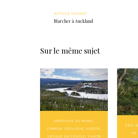
ARTICLE SUIVANT
Marcher à Auckland
Sur le même sujet
AMÉRIQUE DU NORD
,
ASIE
,
Q
CANADA
,
GÉOLOGIE
,
VIDÉOS
,
DE
VOYAGE EN COUPLE
,
YUKON