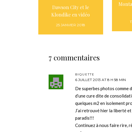
Monta
Dawson City et le
Klondike en vidéo
1
25 JANVIER 2018
7 commentaires
BIQUETTE
6 JUILLET 2013 AT 8 H 58 MIN
De superbes photos comme d’ha
d’une cure dite de consolidat
quelques m2 en isolement pr
J’ai retrouvé hier la liberté
paradis!!!
Continuez à nous faire rire, r