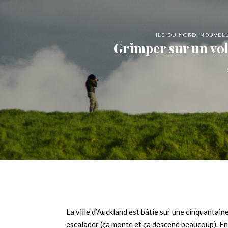
ILE DU NORD
,
NOUVEL
Grimper sur un vo
La ville d’Auckland est bâtie sur une cinquantain
escalader (ça monte et ça descend beaucoup). En