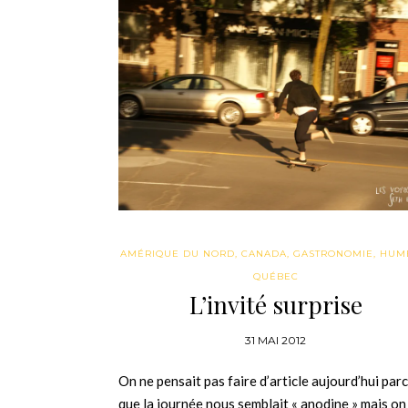
AMÉRIQUE DU NORD
,
CANADA
,
GASTRONOMIE
,
HUM
QUÉBEC
L’invité surprise
31 MAI 2012
On ne pensait pas faire d’article aujourd’hui par
que la journée nous semblait « anodine » mais on