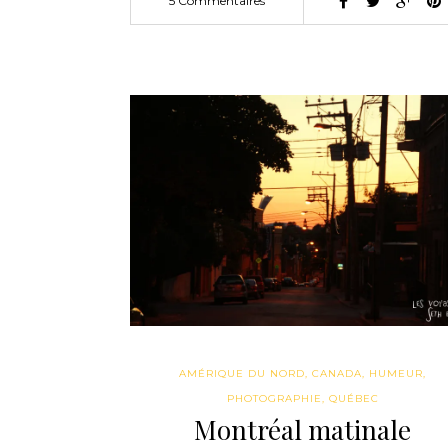
5 Commentaires
AMÉRIQUE DU NORD
,
CANADA
,
HUMEUR
,
PHOTOGRAPHIE
,
QUÉBEC
Montréal matinale