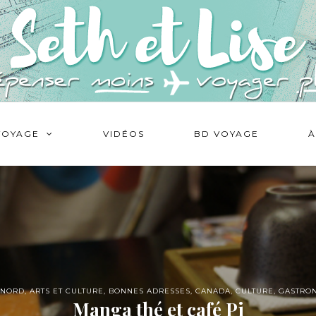
VOYAGE
VIDÉOS
BD VOYAGE
À
 NORD
,
ARTS ET CULTURE
,
BONNES ADRESSES
,
CANADA
,
CULTURE
,
GASTRO
Manga thé et café Pi