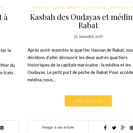
AFRIQUE
,
CULTURE
,
MAROC
,
QUE FAIRE À...
,
RÉCITS DE 
RT
Kasbah des Oudayas et médin
t à
Rabat
23 JANVIER 2017
Après avoir arpentés le quartier Hassan de Rabat, no
ter la
décidons d’aller découvrir les deux autres quartiers
historiques de la capitale marocaine : la médina et les
fiter du
Oudayas. Le petit port de pêche de Rabat Pour accéder
 train.
médina, nous…
LIRE LA SUITE
Réagir à cet article