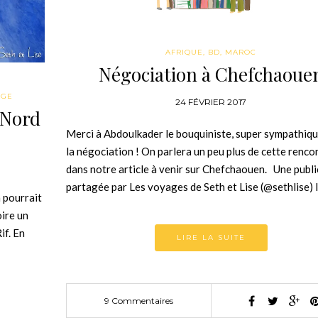
AFRIQUE
,
BD
,
MAROC
Négociation à Chefchaoue
AGE
24 FÉVRIER 2017
 Nord
Merci à Abdoulkader le bouquiniste, super sympathiqu
la négociation ! On parlera un peu plus de cette renco
dans notre article à venir sur Chefchaouen. Une publi
partagée par Les voyages de Seth et Lise (@sethlise) 
 pourrait
oire un
if. En
LIRE LA SUITE
9 Commentaires