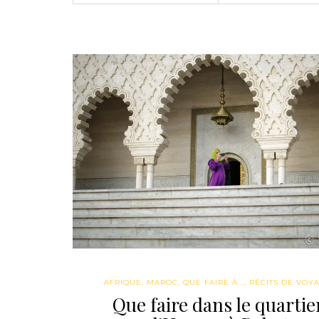
AFRIQUE
,
MAROC
,
QUE FAIRE À...
,
RÉCITS DE VOY
Que faire dans le quartie