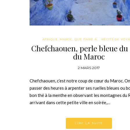
AFRIQUE
,
MAROC
,
QUE FAIRE À...
,
RÉCITS DE VOY
Chefchaouen, perle bleue du
du Maroc
2 MARS 2017
Chefchaouen, c’est notre coup de cœur du Maroc. On
passer des heures à arpenter ses ruelles bleues ou b
bon thé à la menthe en observant les montagnes du R
arrivant dans cette petite ville en soirée,…
LIRE LA SUITE