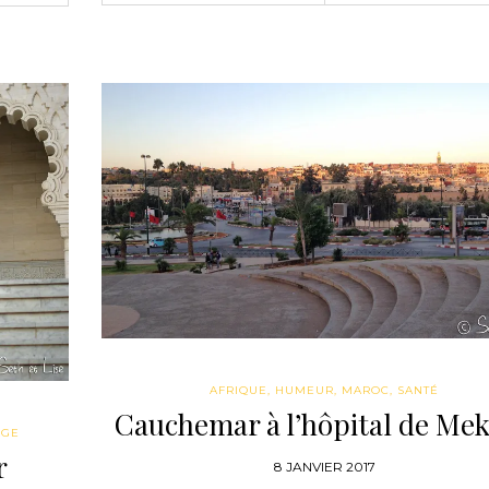
AFRIQUE
,
HUMEUR
,
MAROC
,
SANTÉ
Cauchemar à l’hôpital de Me
AGE
r
8 JANVIER 2017