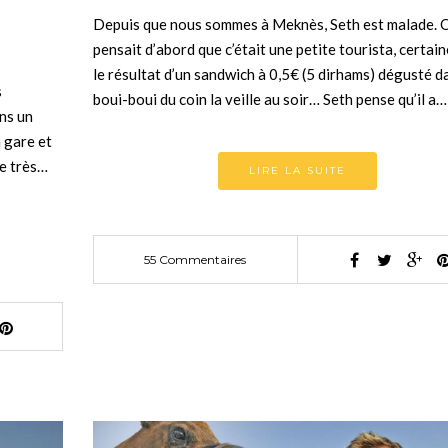
Depuis que nous sommes à Meknès, Seth est malade. 
pensait d’abord que c’était une petite tourista, certai
le résultat d’un sandwich à 0,5€ (5 dirhams) dégusté d
s
boui-boui du coin la veille au soir… Seth pense qu’il a…
ns un
a gare et
re très…
LIRE LA SUITE
55 Commentaires