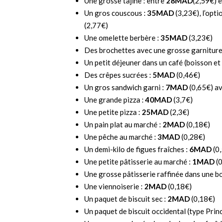
Une grosse tajine : entre
28MAD
(2,59€) 
Un gros couscous :
35MAD
(3,23€), l’opt
(2,77€)
Une omelette berbère :
35MAD
(3,23€)
Des brochettes avec une grosse garniture
Un petit déjeuner dans un café (boisson et
Des crêpes sucrées :
5MAD
(0,46€)
Un gros sandwich garni :
7MAD
(0,65€) av
Une grande pizza :
40MAD
(3,7€)
Une petite pizza :
25MAD
(2,3€)
Un pain plat au marché :
2MAD
(0,18€)
Une pêche au marché :
3MAD
(0,28€)
Un demi-kilo de figues fraîches :
6MAD
(0
Une petite pâtisserie au marché :
1MAD
(0
Une grosse pâtisserie raffinée dans une b
Une viennoiserie :
2MAD
(0,18€)
Un paquet de biscuit sec :
2MAD
(0,18€)
Un paquet de biscuit occidental (type Princ