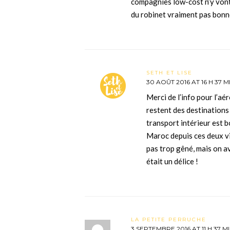
compagnies low-cost n’y vont 
du robinet vraiment pas bonn
SETH ET LISE
30 AOÛT 2016 AT 16 H 37 M
Merci de l’info pour l’a
restent des destinations
transport intérieur est 
Maroc depuis ces deux vil
pas trop gêné, mais on a
était un délice !
LA PETITE PERRUCHE
3 SEPTEMBRE 2016 AT 11 H 37 M