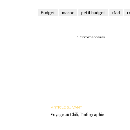
sur
sur
sur
Twitter(ouvre
Facebook(ouvre
Google+
dans
dans
(ouvre
une
une
dans
Budget
maroc
petit budget
riad
r
nouvelle
nouvelle
une
fenêtre)
fenêtre)
nouvelle
fenêtre)
13 Commentaires
ARTICLE SUIVANT
Voyage au Chili, l’infographie