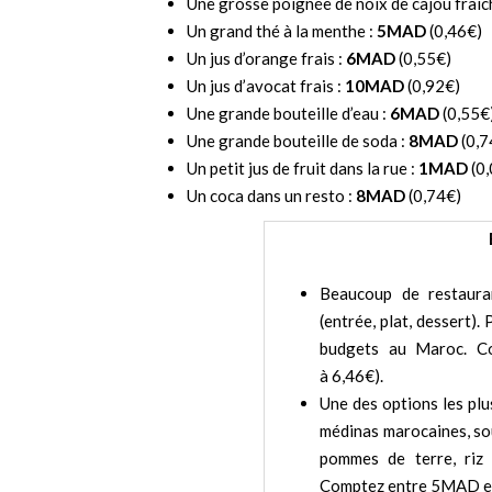
Une grosse poignée de noix de cajou fraîc
Un grand thé à la menthe :
5MAD
(0,46€)
Un jus d’orange frais :
6MAD
(0,55€)
Un jus d’avocat frais :
10MAD
(0,92€)
Une grande bouteille d’eau :
6MAD
(0,55€
Une grande bouteille de soda :
8MAD
(0,7
Un petit jus de fruit dans la rue :
1MAD
(0,
Un coca dans un resto :
8MAD
(0,74€)
Beaucoup de restaur
(entrée, plat, dessert).
budgets au Maroc. C
à 6,46€).
Une des options les plu
médinas marocaines, so
pommes de terre, riz 
Comptez entre 5MAD e