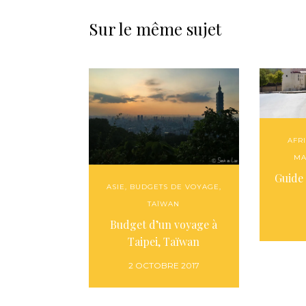
Sur le même sujet
AFR
MA
Guide
ASIE
,
BUDGETS DE VOYAGE
,
TAÏWAN
Budget d’un voyage à
Taipei, Taïwan
2 OCTOBRE 2017