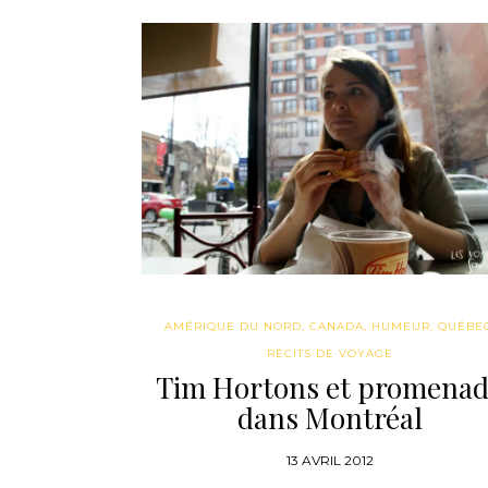
AMÉRIQUE DU NORD
,
CANADA
,
HUMEUR
,
QUÉBE
RÉCITS DE VOYAGE
Tim Hortons et promena
dans Montréal
13 AVRIL 2012