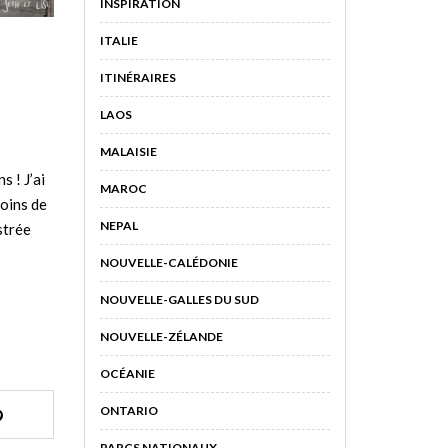
INSPIRATION
ITALIE
O
ITINÉRAIRES
LAOS
MALAISIE
s ! J’ai
MAROC
coins de
NEPAL
strée
NOUVELLE-CALÉDONIE
NOUVELLE-GALLES DU SUD
NOUVELLE-ZÉLANDE
OCÉANIE
ONTARIO
PARCS NATIONAUX