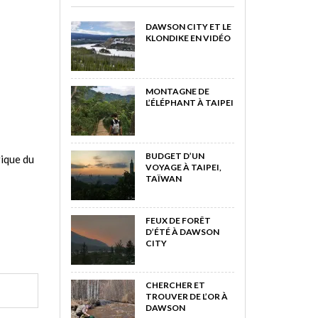
DAWSON CITY ET LE
KLONDIKE EN VIDÉO
MONTAGNE DE
L’ÉLÉPHANT À TAIPEI
BUDGET D’UN
rique du
VOYAGE À TAIPEI,
TAÏWAN
FEUX DE FORÊT
D’ÉTÉ À DAWSON
CITY
CHERCHER ET
TROUVER DE L’OR À
DAWSON