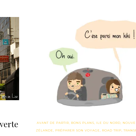
verte
AVANT DE PARTIR
,
BONS PLANS
,
ILE DU NORD
,
NOUVE
ZÉLANDE
,
PRÉPARER SON VOYAGE
,
ROAD TRIP
,
TRANS