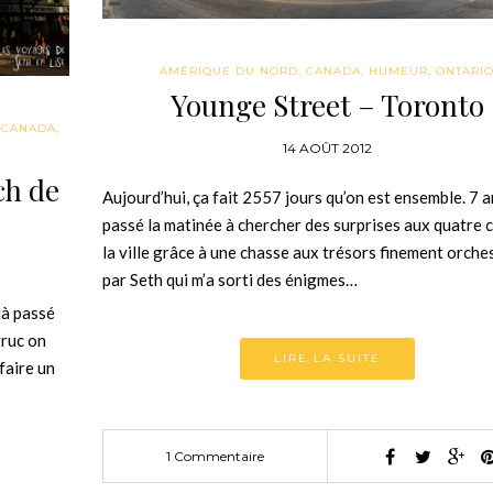
AMÉRIQUE DU NORD
,
CANADA
,
HUMEUR
,
ONTARI
Younge Street – Toronto
,
CANADA
,
14 AOÛT 2012
ch de
Aujourd’hui, ça fait 2557 jours qu’on est ensemble. 7 an
passé la matinée à chercher des surprises aux quatre 
la ville grâce à une chasse aux trésors finement orche
par Seth qui m’a sorti des énigmes…
jà passé
truc on
LIRE LA SUITE
faire un
1 Commentaire