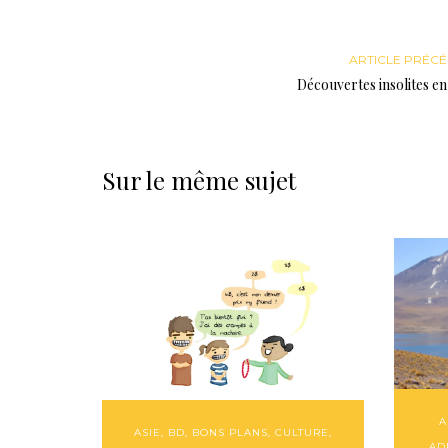
ARTICLE PRÉC
Découvertes insolites en 
Sur le même sujet
A
ASIE
,
BD
,
BONS PLANS
,
CULTURE
,
AD