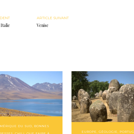
ÉDENT
ARTICLE SUIVANT
Italie
Venise
MÉRIQUE DU SUD
,
BONNES
EUROPE
,
GÉOLOGIE
,
PORTU
RESSES
,
CHILI
,
QUE FAIRE À...