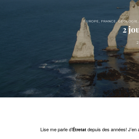
EUROPE
,
FRANCE
,
GÉOLOGIE
2 jo
2
Lise me parle d’
depuis des années! J’en ai
Étretat