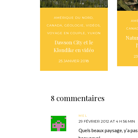
AMÉRIQUE DU NORD
,
AM
CANADA
,
GÉOLOGIE
,
VIDÉOS
,
CANA
VOYAGE EN COUPLE
,
YUKON
Natur
Dawson City et le
Klondike en vidéo
2
25 JANVIER 2018
8 commentaires
MEL
29 FÉVRIER 2012 AT 4 H 56 MIN
Quels beaux paysage, y’a pas 