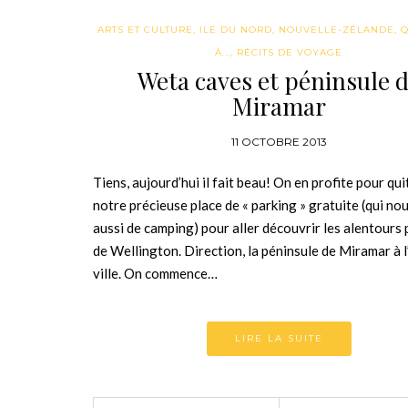
ARTS ET CULTURE
,
ILE DU NORD
,
NOUVELLE-ZÉLANDE
,
Q
À...
,
RÉCITS DE VOYAGE
Weta caves et péninsule 
Miramar
11 OCTOBRE 2013
Tiens, aujourd’hui il fait beau! On en profite pour qui
notre précieuse place de « parking » gratuite (qui nou
aussi de camping) pour aller découvrir les alentours
de Wellington. Direction, la péninsule de Miramar à l
ville. On commence…
LIRE LA SUITE