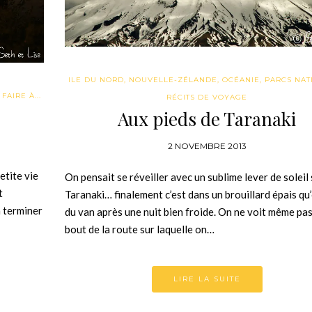
ILE DU NORD
,
NOUVELLE-ZÉLANDE
,
OCÉANIE
,
PARCS NAT
FAIRE À...
RÉCITS DE VOYAGE
Aux pieds de Taranaki
2 NOVEMBRE 2013
etite vie
On pensait se réveiller avec un sublime lever de soleil 
t
Taranaki… finalement c’est dans un brouillard épais qu
 terminer
du van après une nuit bien froide. On ne voit même pa
bout de la route sur laquelle on…
LIRE LA SUITE