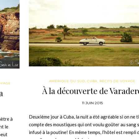
AMÉRIQUE DU SUD
,
CUBA
,
RÉCITS DE VOYAGE
OYAGE
À la découverte de Varader
a
11 JUIN 2015
Deuxième jour à Cuba, la nuit a été agréable si on ne t
mètre à
compte des moustiques qui ont voulu goûter au sang 
nt le
infusé à la poutine! En même temps, l’hôtel est rempli 
peut