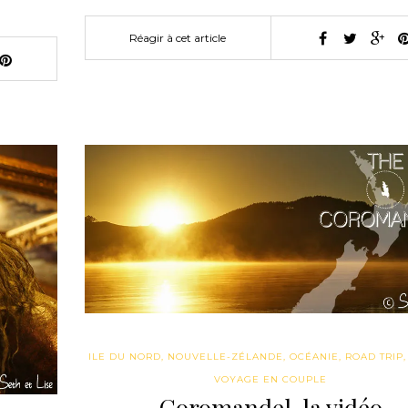
Réagir à cet article
ILE DU NORD
,
NOUVELLE-ZÉLANDE
,
OCÉANIE
,
ROAD TRIP
VOYAGE EN COUPLE
Coromandel, la vidéo