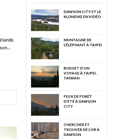
DAWSON CITY ET LE
KLONDIKE EN VIDÉO
élande.
MONTAGNE DE
L’ÉLÉPHANT À TAIPEI
r son…
BUDGET D’UN
VOYAGE À TAIPEI,
TAÏWAN
FEUX DE FORÊT
D’ÉTÉ À DAWSON
CITY
CHERCHER ET
TROUVER DE L’OR À
DAWSON