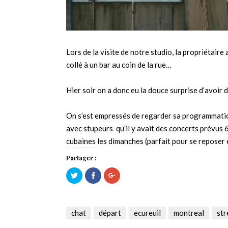
Lors de la visite de notre studio, la propriétair
collé à un bar au coin de la rue…
Hier soir on a donc eu la douce surprise d’avoir d
On s’est empressés de regarder sa programmation
avec stupeurs qu’il y avait des concerts prévus 6
cubaines les dimanches (parfait pour se reposer
Partager :
Cliquez
Cliquez
Cliquez
pour
pour
pour
partager
partager
partager
sur
sur
sur
Twitter(ouvre
Facebook(ouvre
Google+
dans
dans
(ouvre
une
une
dans
chat
départ
ecureuil
montreal
str
nouvelle
nouvelle
une
fenêtre)
fenêtre)
nouvelle