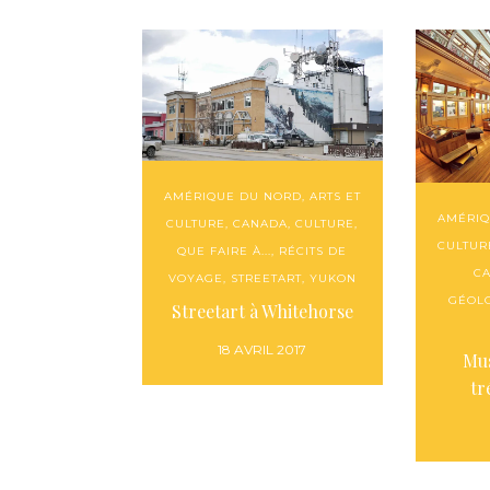
AMÉRIQUE DU NORD
,
ARTS ET
AMÉRIQ
CULTURE
,
CANADA
,
CULTURE
,
CULTUR
QUE FAIRE À...
,
RÉCITS DE
C
VOYAGE
,
STREETART
,
YUKON
GÉOL
Streetart à Whitehorse
18 AVRIL 2017
Mus
tr