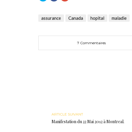
partager
partager
partager
sur
sur
sur
Twitter(ouvre
Facebook(ouvre
Google+
dans
dans
(ouvre
une
une
dans
assurance
Canada
hopital
maladie
nouvelle
nouvelle
une
fenêtre)
fenêtre)
nouvelle
fenêtre)
7 Commentaires
ARTICLE SUIVANT
Manifestation du 22 Mai 2012 à Montreal.