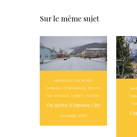
Sur le même sujet
AMÉRIQUE DU NORD
,
CANADA
,
ITINÉRAIRES
,
RÉCITS
AM
DE VOYAGE
,
URBEX
,
YUKON
CAN
On arrive à Dawson City
TR
Co
24 AVRIL 2017