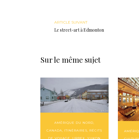
ARTICLE SUIVANT
Le street-art à Edmonton
Sur le même sujet
AMÉRIQUE DU NORD
,
CANADA
,
ITINÉRAIRES
,
RÉCITS
AMÉRIQ
DE VOYAGE
,
URBEX
,
YUKON
CULTUR