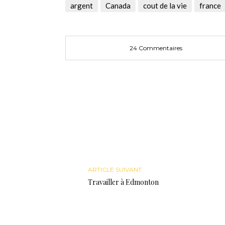
une
une
dans
argent
Canada
cout de la vie
france
nouvelle
nouvelle
une
fenêtre)
fenêtre)
nouvelle
fenêtre)
24 Commentaires
ARTICLE SUIVANT
Travailler à Edmonton