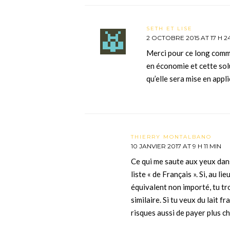
SETH ET LISE
2 OCTOBRE 2015 AT 17 H 2
Merci pour ce long comm
en économie et cette sol
qu’elle sera mise en app
THIERRY MONTALBANO
10 JANVIER 2017 AT 9 H 11 MIN
Ce qui me saute aux yeux dans 
liste « de Français ». Si, au li
équivalent non importé, tu t
similaire. Si tu veux du lait 
risques aussi de payer plus c