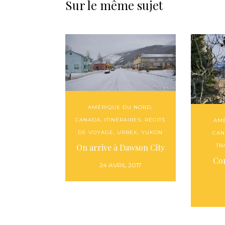
Sur le même sujet
AMÉRIQUE DU NORD
,
CANADA
,
ITINÉRAIRES
,
RÉCITS
AM
DE VOYAGE
,
URBEX
,
YUKON
CAN
On arrive à Dawson City
TR
Co
24 AVRIL 2017