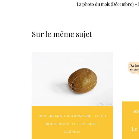
La photo du mois (Décembre) – 
Sur le même sujet
BD
BONS PLANS
,
GASTRONOMIE
,
ILE DU
NORD
,
NOUVELLE-ZÉLANDE
,
Le 
OCÉANIE