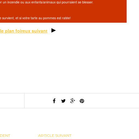
er un incendie ou aux enfants/animaux qui pourraient se blesser.
survient, et si votre tarte au pommes est ratée!
►
le plan foireux suivant
ÉDENT
ARTICLE SUIVANT