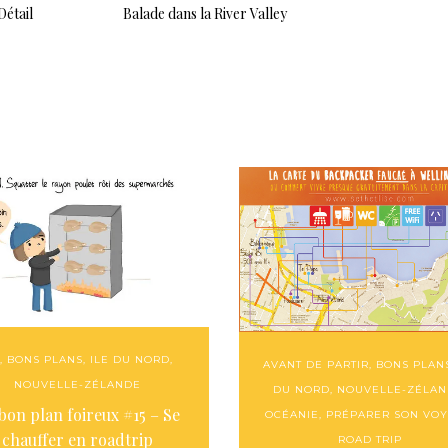
Détail
Balade dans la River Valley
,
BONS PLANS
,
ILE DU NORD
,
AVANT DE PARTIR
,
BONS PLAN
NOUVELLE-ZÉLANDE
DU NORD
,
NOUVELLE-ZÉLA
bon plan foireux #15 – Se
OCÉANIE
,
PRÉPARER SON VO
chauffer en roadtrip
ROAD TRIP