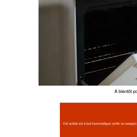
A bientôt p
Cet article est à but humoristique (enfin on essaye),