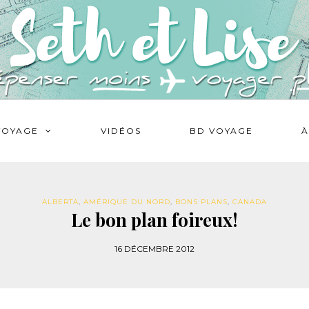
VOYAGE
VIDÉOS
BD VOYAGE
À
ALBERTA
,
AMÉRIQUE DU NORD
,
BONS PLANS
,
CANADA
Le bon plan foireux!
16 DÉCEMBRE 2012