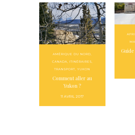
AFR
MA
Guide
AMÉRIQUE DU NORD
,
CANADA
,
ITINÉRAIRES
,
TRANSPORT
,
YUKON
Comment aller au
Yukon ?
11 AVRIL 2017