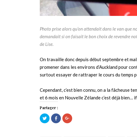
Photo prise alors qu’on attendait dans le van que n
demandait si on faisait le bon choix de revendre no
de Lise.
On travaille donc depuis début septembre et mal
promener dans les environs d’Auckland pour cont
surtout essayer de rattraper le cours du temps po
Cependant, c’est bien connu, on a la fâcheuse t
et 6 mois en Nouvelle Zélande c’est déjà bien… 
Partager :
Cliquez
Cliquez
Cliquez
pour
pour
pour
partager
partager
partager
sur
sur
sur
Twitter(ouvre
Facebook(ouvre
Google+
dans
dans
(ouvre