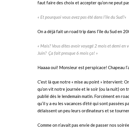
faut faire des choix et accepter qu’on ne peut pa
« Et pourquoi vous avez pas été dans l’île du Sud?
«
On a déjà fait un road trip dans l’île du Sud en 2
« Mais? Vous dites avoir voyagé 2 mois et demi en v
Juin?
Ça
fait presque 6 mois ça! »
Haaaa oui! Monsieur est perspicace! Chapeau l’a
C’est là que notre « mise au point » intervient: O
qu’on vit notre journée et le soir (ou la nuit) on t
publié dès le lendemain matin. Forcément en road
qu’il y a eu les vacances d’été qui sont passées p
délaissent un peu leurs ordinateurs et se tournen
Comme on n’avait pas envie de passer nos soirées