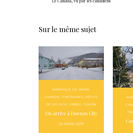
Le Canada, vu par les canadiens
Sur le même sujet
AMÉRIQUE DU NORD
,
CANADA
,
ITINÉRAIRES
,
RÉCITS
AM
DE VOYAGE
,
URBEX
,
YUKON
CAN
On arrive à Dawson City
TR
Co
24 AVRIL 2017