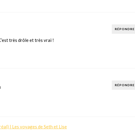
RÉPONDRE
est très drôle et très vrai !
RÉPONDRE
N
éal) | Les voyages de Seth et Lise