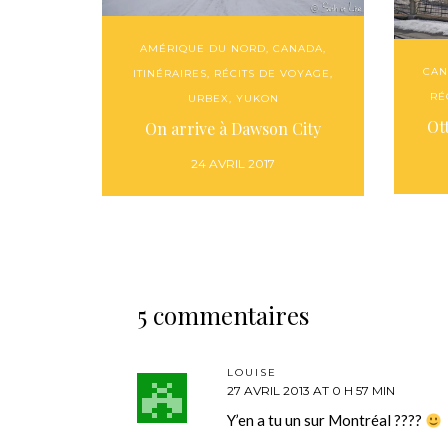
AMÉRIQUE DU NORD
,
CANADA
,
CAN
ITINÉRAIRES
,
RÉCITS DE VOYAGE
,
RÉ
URBEX
,
YUKON
Ot
On arrive à Dawson City
24 AVRIL 2017
5 commentaires
LOUISE
27 AVRIL 2013 AT 0 H 57 MIN
Y’en a tu un sur Montréal ????