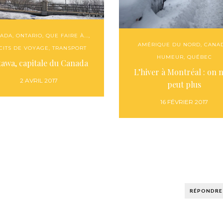
ADA
,
ONTARIO
,
QUE FAIRE À...
,
AMÉRIQUE DU NORD
,
CANA
CITS DE VOYAGE
,
TRANSPORT
HUMEUR
,
QUÉBEC
tawa, capitale du Canada
L’hiver à Montréal : on 
2 AVRIL 2017
peut plus
16 FÉVRIER 2017
RÉPONDRE