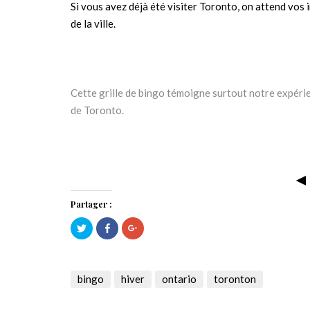
Si vous avez déjà été visiter Toronto, on attend vos i
de la ville.
Cette grille de bingo témoigne surtout notre expérie
de Toronto.
◄
Partager :
Cliquez
Cliquez
Cliquez
pour
pour
pour
partager
partager
partager
sur
sur
sur
Twitter(ouvre
Facebook(ouvre
Google+
dans
dans
(ouvre
une
une
dans
bingo
hiver
ontario
toronton
nouvelle
nouvelle
une
fenêtre)
fenêtre)
nouvelle
fenêtre)