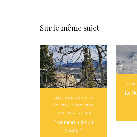
Sur le même sujet
CANA
Le N
AMÉRIQUE DU NORD
,
CANADA
,
ITINÉRAIRES
,
TRANSPORT
,
YUKON
Comment aller au
Yukon ?