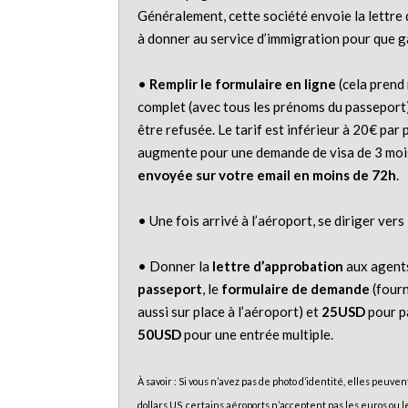
Généralement, cette société envoie la lettre
à donner au service d’immigration pour que 
•
Remplir le formulaire en ligne
(cela prend 
complet (avec tous les prénoms du passeport),
être refusée. Le tarif est inférieur à 20€ par
augmente pour une demande de visa de 3 mois
envoyée sur votre email en moins de 72h
.
• Une fois arrivé à l’aéroport, se diriger vers 
• Donner la
lettre d’approbation
aux agents
passeport
, le
formulaire de demande
(fourn
aussi sur place à l’aéroport) et
25USD
pour pa
50USD
pour une entrée multiple.
À savoir : Si vous n’avez pas de photo d’identité, elles peuv
dollars US, certains aéroports n’acceptent pas les euros ou