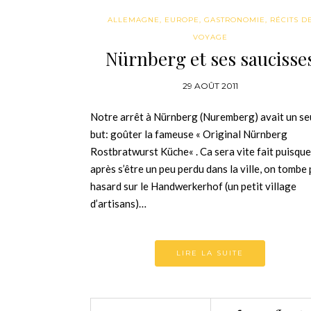
ALLEMAGNE
,
EUROPE
,
GASTRONOMIE
,
RÉCITS D
VOYAGE
Nürnberg et ses saucisse
29 AOÛT 2011
Notre arrêt à Nürnberg (Nuremberg) avait un se
but: goûter la fameuse « Original Nürnberg
Rostbratwurst Küche« . Ca sera vite fait puisque
après s’être un peu perdu dans la ville, on tombe 
hasard sur le Handwerkerhof (un petit village
d’artisans)…
LIRE LA SUITE