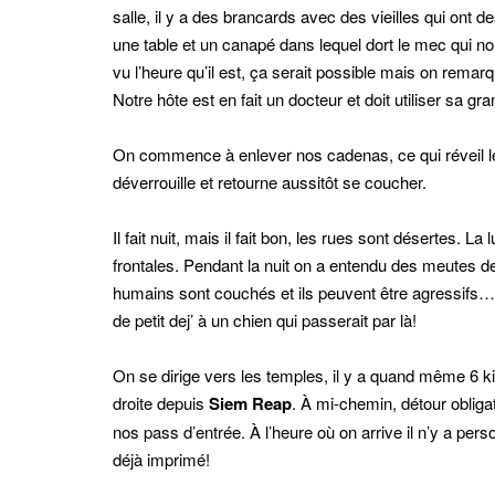
salle, il y a des brancards avec des vieilles qui ont de
une table et un canapé dans lequel dort le mec qui no
vu l’heure qu’il est, ça serait possible mais on rem
Notre hôte est en fait un docteur et doit utiliser sa 
On commence à enlever nos cadenas, ce qui réveil le m
déverrouille et retourne aussitôt se coucher.
Il fait nuit, mais il fait bon, les rues sont désertes. L
frontales. Pendant la nuit on a entendu des meutes de
humains sont couchés et ils peuvent être agressifs… 
de petit dej’ à un chien qui passerait par là!
On se dirige vers les temples, il y a quand même 6 k
droite depuis
Siem Reap
. À mi-chemin, détour obliga
nos pass d’entrée. À l’heure où on arrive il n’y a p
déjà imprimé!