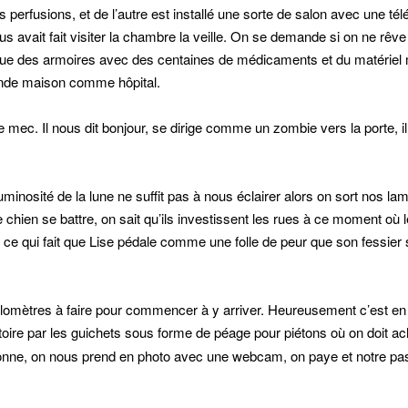
s perfusions, et de l’autre est installé une sorte de salon avec une tél
us avait fait visiter la chambre la veille. On se demande si on ne rê
arque des armoires avec des centaines de médicaments et du matériel 
grande maison comme hôpital.
ec. Il nous dit bonjour, se dirige comme un zombie vers la porte, il
a luminosité de la lune ne suffit pas à nous éclairer alors on sort nos l
 chien se battre, on sait qu’ils investissent les rues à ce moment où 
ce qui fait que Lise pédale comme une folle de peur que son fessier
ilomètres à faire pour commencer à y arriver. Heureusement c’est en 
toire par les guichets sous forme de péage pour piétons où on doit ac
ersonne, on nous prend en photo avec une webcam, on paye et notre pa