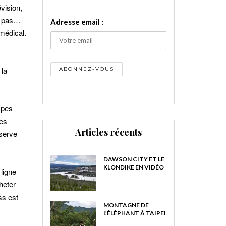
évision,
ve pas…
Adresse email :
médical.
 la
ampes
les
Articles récents
 serve
DAWSON CITY ET LE
KLONDIKE EN VIDÉO
ligne
heter
ss est
MONTAGNE DE
L’ÉLÉPHANT À TAIPEI