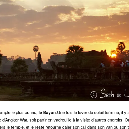
temple le plus connu,
.Une fois le lever de soleil terminé, il y
le Bayon
le d’Angkor Wat, soit partir en vadrouille à la visite d’autres endroits. O
ers le temple, et le reste retourne caler son cul dans son van ou son 