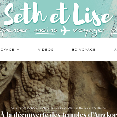
VOYAGE
VIDÉOS
BD VOYAGE
À
ASIE
,
CAMBODGE
,
CULTURE
,
CYCLOTOURISME
,
QUE FAIRE À...
À la découverte des temples d’Angkor