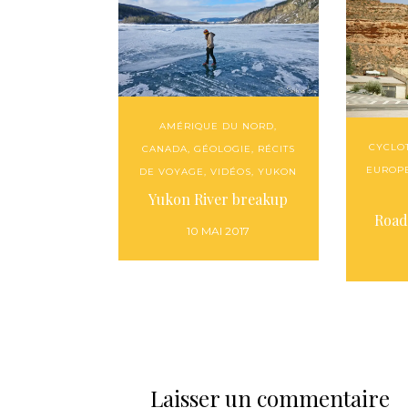
AMÉRIQUE DU NORD
,
CYCLO
CANADA
,
GÉOLOGIE
,
RÉCITS
EUROP
DE VOYAGE
,
VIDÉOS
,
YUKON
Yukon River breakup
Road
10 MAI 2017
Laisser un commentaire