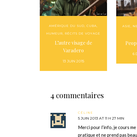
AMÉRIQUE DU SUD
,
CUBA
,
ASIE
,
N
HUMEUR
,
RÉCITS DE VOYAGE
L’autre visage de
Peop
Varadero
6
13 JUIN 2015
4 commentaires
CÉLINE
5 JUIN 2013 AT 11 H 27 MIN
Merci pour l’info, je cours me 
pratique et ne prend pas beau