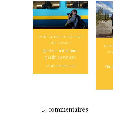
AVANT DE PARTIR
,
PRÉPARER
SON VOYAGE
HUM
Quel sac à dos pour
VO
partir en voyage
Pour
22 DÉCEMBRE 2016
14 commentaires