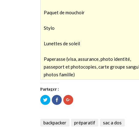
Paquet de mouchoir
Stylo
Lunettes de soleil
Paperasse (visa, assurance, photo identité,
passeport et photocopies, carte groupe sangui
photos famille)
Partager :
Cliquez
Cliquez
Cliquez
pour
pour
pour
partager
partager
partager
sur
sur
sur
Twitter(ouvre
Facebook(ouvre
Google+
dans
dans
(ouvre
une
une
dans
backpacker
préparatif
sac a dos
nouvelle
nouvelle
une
fenêtre)
fenêtre)
nouvelle
fenêtre)