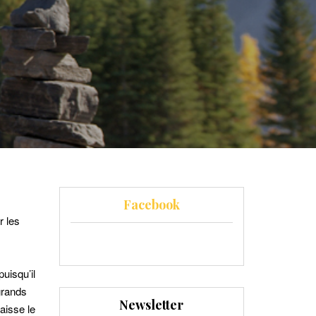
Facebook
r les
uisqu’il
grands
Newsletter
aisse le