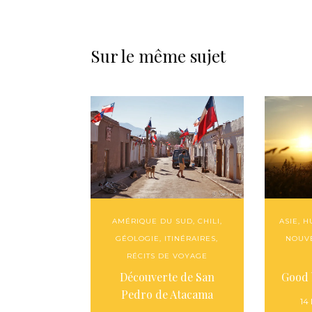
Sur le même sujet
AMÉRIQUE DU SUD
,
CHILI
,
ASIE
,
H
GÉOLOGIE
,
ITINÉRAIRES
,
NOUV
RÉCITS DE VOYAGE
Découverte de San
Good 
Pedro de Atacama
14