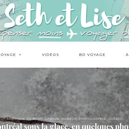
VOYAGE
VIDÉOS
BD VOYAGE
À
AMÉRIQUE DU NORD
,
CANADA
,
HUMEUR
,
PHOTOGRAPHIE
,
QUÉBEC
ntréal sous la glace, en quelques pho