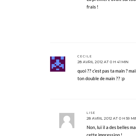
frais !
CECILE
28 AVRIL 2012 AT 0 H 41 MIN
quoi ?? c’est pas ta main ? mai
ton double de main ?? :p
LISE
28 AVRIL 2012 AT 0 H 59 MI
Non, lui il a des belles m
cette impression !