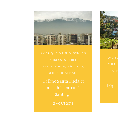
AMÉRIQUE DU SUD
,
BONNES
AMÉRI
ADRESSES
,
CHILI
,
CULTU
GASTRONOMIE
,
GÉOLOGIE
,
VO
RÉCITS DE VOYAGE
Colline Santa Lucia et
Dépar
marché central à
Santiago
2 AOÛT 2016