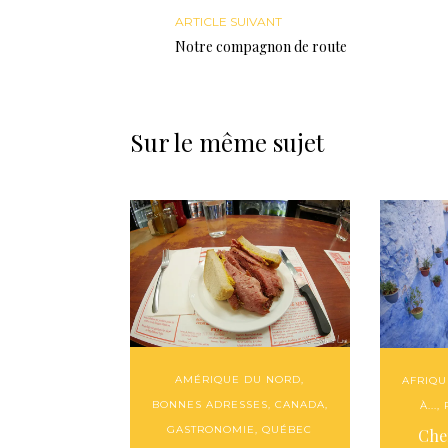
ARTICLE SUIVANT
Notre compagnon de route
Sur le même sujet
AMÉRIQUE DU NORD
,
AFRIQU
BONNES ADRESSES
,
CANADA
,
À...
,
GASTRONOMIE
,
QUÉBEC
Che