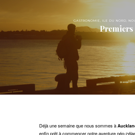
GASTRONOMIE
,
ILE DU NORD
,
NO
Premiers 
Déjà une semaine que nous sommes à
Aucklan
enfin prêt à commencer notre aventure néo-zéland