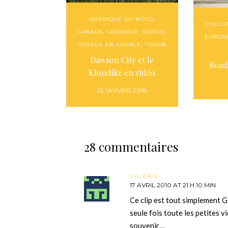
AMÉRIQUE DU NORD
,
CYCLO
CANADA
,
GÉOLOGIE
,
VIDÉOS
,
EUROP
VOYAGE EN COUPLE
,
YUKON
Dawson City et le
Road
Klondike en vidéo
25 JANVIER 2018
28 commentaires
VALÉRIE
17 AVRIL 2010 AT 21 H 10 MIN
Ce clip est tout simplement G
seule fois toute les petites 
souvenir…