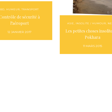
BD
,
HUMEUR
,
TRANSPORT
Contrôle de sécurité à
l’aéroport
ASIE
,
INSOLITE / HUMOUR
,
NE
Les petites choses insolit
12 JANVIER 2017
Pokhara
11 MARS 2015