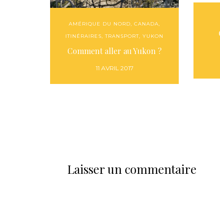
AMÉRIQUE DU NORD
,
CANADA
,
ITINÉRAIRES
,
TRANSPORT
,
YUKON
Comment aller au Yukon ?
11 AVRIL 2017
Laisser un commentaire