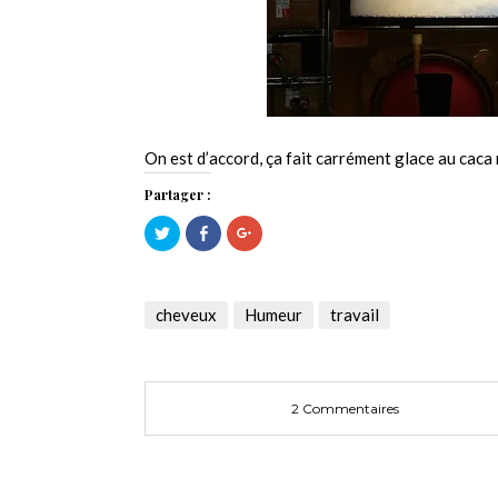
On est d’accord, ça fait carrément glace au caca
Partager :
Cliquez
Cliquez
Cliquez
pour
pour
pour
partager
partager
partager
sur
sur
sur
Twitter(ouvre
Facebook(ouvre
Google+
dans
dans
(ouvre
une
une
dans
cheveux
Humeur
travail
nouvelle
nouvelle
une
fenêtre)
fenêtre)
nouvelle
fenêtre)
2 Commentaires