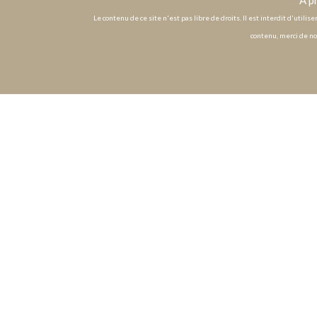
Le contenu de ce site n'est pas libre de droits. Il est interdit d'utili
contenu, merci de no