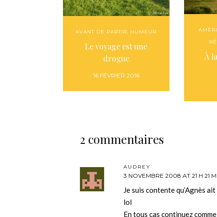
AMÉR
AVANT DE PARTIR
,
HUMEUR
RÉ
Le voyage est une
À l
drogue
16 FÉVRIER 2016
2 commentaires
AUDREY
3 NOVEMBRE 2008 AT 21 H 21 M
Je suis contente qu’Agnès ait
lol
En tous cas continuez comme c