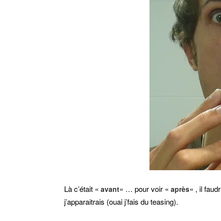
Là c’était «
« … pour voir «
« , il fau
avant
après
j’apparaitrais (ouai j’fais du teasing).