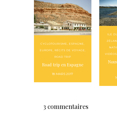
ILE D
ZÉLA
CYCLOTOURISME
,
ESPAGNE
,
NAT
EUROPE
,
RÉCITS DE VOYAGE
,
VIDÉOS
ROAD TRIP
Nouv
Road trip en Espagne
18 MARS 2017
1
3 commentaires