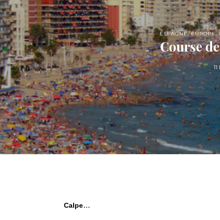
ESPAGNE
,
EUROPE
,
Course de
1
…
Calpe