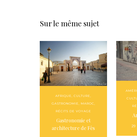
Sur le même sujet
AMÉR
AFRIQUE
,
CULTURE
,
CULT
GASTRONOMIE
,
MAROC
,
RÉ
RÉCITS DE VOYAGE
Ar
Gastronomie et
29
architecture de Fès