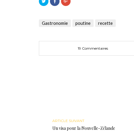
Cliquez
Cliquez
Cliquez
pour
pour
pour
partager
partager
partager
sur
sur
sur
Twitter(ouvre
Facebook(ouvre
Google+
dans
dans
(ouvre
une
une
dans
Gastronomie
poutine
recette
nouvelle
nouvelle
une
fenêtre)
fenêtre)
nouvelle
fenêtre)
19 Commentaires
ARTICLE SUIVANT
Un visa pour la Nouvelle-Zélande