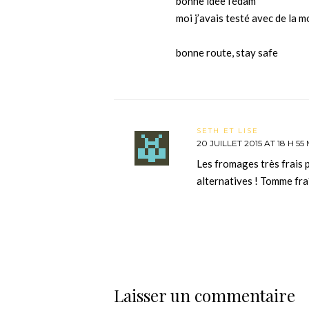
bonne idée l’édam
moi j’avais testé avec de la m
bonne route, stay safe
SETH ET LISE
20 JUILLET 2015 AT 18 H 55
Les fromages très frais 
alternatives ! Tomme fraî
Laisser un commentaire