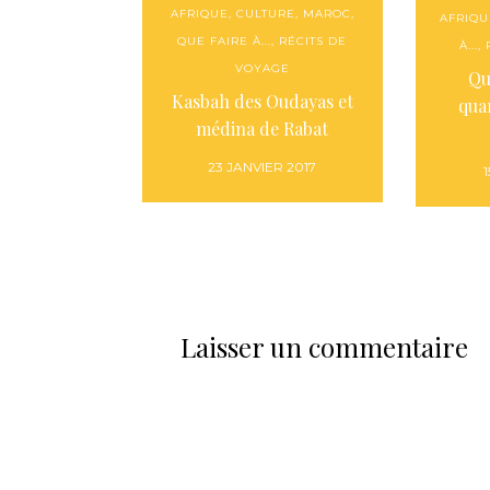
AFRIQUE
,
CULTURE
,
MAROC
,
AFRIQU
QUE FAIRE À...
,
RÉCITS DE
À...
,
VOYAGE
Qu
Kasbah des Oudayas et
qua
médina de Rabat
23 JANVIER 2017
Laisser un commentaire