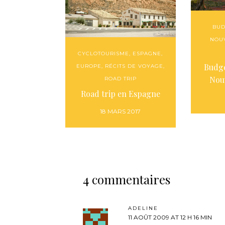
BUD
NOU
CYCLOTOURISME
,
ESPAGNE
,
Budge
EUROPE
,
RÉCITS DE VOYAGE
,
Nou
ROAD TRIP
Road trip en Espagne
18 MARS 2017
4 commentaires
ADELINE
11 AOÛT 2009 AT 12 H 16 MIN