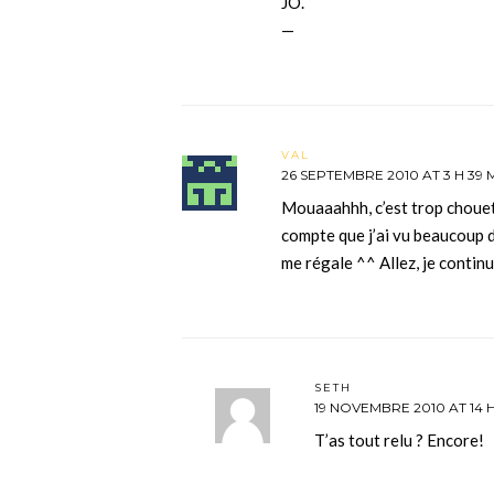
JO.
—
VAL
26 SEPTEMBRE 2010 AT 3 H 39 
Mouaaahhh, c’est trop chouett
compte que j’ai vu beaucoup d
me régale ^^ Allez, je contin
SETH
19 NOVEMBRE 2010 AT 14 H
T’as tout relu ? Encore!