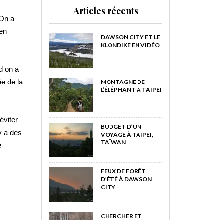
Articles récents
 On a
 en
DAWSON CITY ET LE
KLONDIKE EN VIDÉO
d on a
ée de la
MONTAGNE DE
L’ÉLÉPHANT À TAIPEI
éviter
BUDGET D’UN
y a des
VOYAGE À TAIPEI,
TAÏWAN
e
FEUX DE FORÊT
D’ÉTÉ À DAWSON
CITY
CHERCHER ET