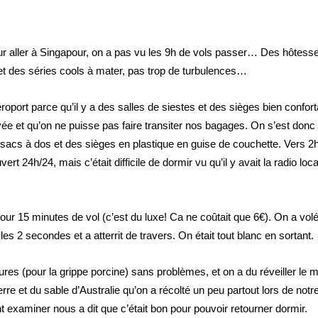
pour aller à Singapour, on a pas vu les 9h de vols passer… Des hôtess
s et des séries cools à mater, pas trop de turbulences…
éroport parce qu’il y a des salles de siestes et des sièges bien confort
ivée et qu’on ne puisse pas faire transiter nos bagages. On s’est donc
sacs à dos et des sièges en plastique en guise de couchette. Vers 2
rt 24h/24, mais c’était difficile de dormir vu qu’il y avait la radio loc
ur 15 minutes de vol (c’est du luxe! Ca ne coûtait que 6€). On a vol
les 2 secondes et a atterrit de travers. On était tout blanc en sortant.
es (pour la grippe porcine) sans problèmes, et on a du réveiller le m
re et du sable d’Australie qu’on a récolté un peu partout lors de notre
 examiner nous a dit que c’était bon pour pouvoir retourner dormir.