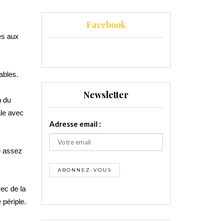
Facebook
es aux
ables.
Newsletter
h du
ale avec
Adresse email :
é assez
ec de la
 périple.