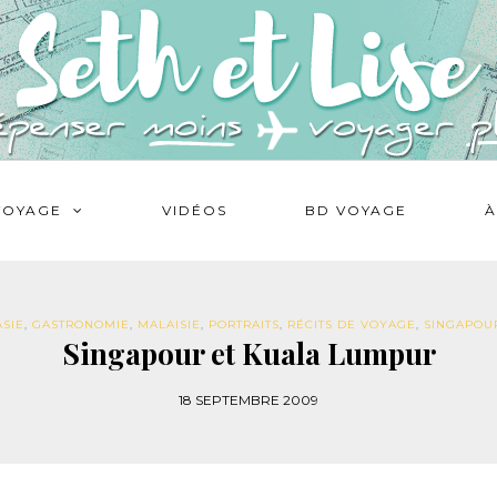
VOYAGE
VIDÉOS
BD VOYAGE
À
ASIE
,
GASTRONOMIE
,
MALAISIE
,
PORTRAITS
,
RÉCITS DE VOYAGE
,
SINGAPOU
Singapour et Kuala Lumpur
18 SEPTEMBRE 2009