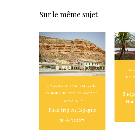
Sur le même sujet
BUD
NOU
CYCLOTOURISME
,
ESPAGNE
,
Budge
EUROPE
,
RÉCITS DE VOYAGE
,
Nou
ROAD TRIP
Road trip en Espagne
18 MARS 2017